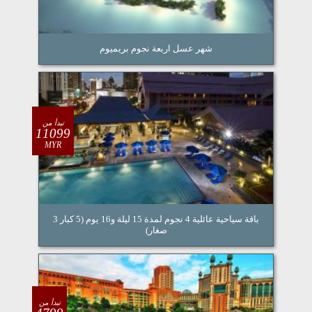
شهر عسل اربعة نجوم بريميوم
تبدأ من
11099
MYR
باقة سياحية عائلية 4 نجوم لمدة 15 ليلة و16 يوم (5 كبار 3
صغار)
تبدأ من