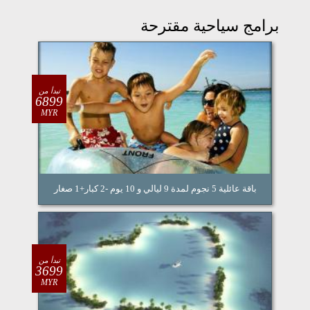
برامج سياحية مقترحة
تبدأ من
6899
MYR
باقة عائلية 5 نجوم لمدة 9 ليالي و 10 يوم -2 كبار+1 صغار
تبدأ من
3699
MYR