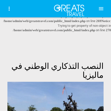
: file_get_contents(http://www.geoplugin.net/json.gp?
Warning
ip=10.5.162.114): failed to open stream: HTTP request failed! HTTP/1.1 403
Forbidden in
on line
/home/admin/web/greatstravel.com/public_html/index.php
: Trying to get property of non-object in
268
Notice
on line
:
/home/admin/web/greatstravel.com/public_html/index.php
269
Notice
Trying to get property of non-object in
on line
/home/admin/web/greatstravel.com/public_html/index.php
270
النصب التذكاري الوطني في
ماليزيا