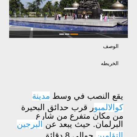
الوصف
الخريطه
يقع النصب في وسط
مدينة
كوالالمبو
ر قرب حدائق البحيرة
من مكان متفرع من شارع
البرلمان. حيث يبعد عن
البرجين
التؤامين
حوالي 8 دقائق