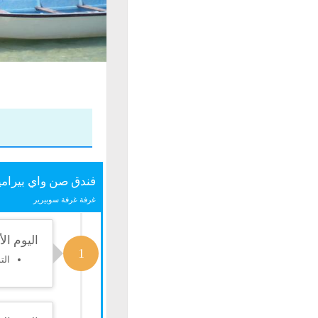
فندق صن واي بيراميد
غرفة غرفة سوبيرير
اليوم الأ
1
الت