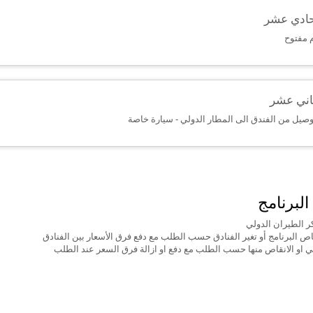
لحادي عشر
 مفتوح
ثاني عشر
وصيل من الفندق الى المطار الدولي - سيارة خاصة
لبرنامج
كر الطيران الدولي
ﺹ اﻟﺒﺮﻧﺎﻣﺞ ﺃﻭ ﺗﻐﻴﺮ اﻟﻔﻨﺎﺩﻕ ﺣﺴﺐ اﻟﻄﻠﺐ ﻣﻊ ﺩﻓﻊ ﻓﺮﻕ اﻷﺳﻌﺎﺭ ﺑﻴﻦ اﻟﻔﻨﺎﺩﻕ
ﺎﻟﻲ اﻭ اﻻﻧﻘﺎﺹ ﻣﻨﻬﺎ ﺣﺴﺐ اﻟﻄﻠﺐ ﻣﻊ ﺩﻓﻊ اﻭ اﺯاﻟﺔ ﻓﺮﻕ اﻟﺴﻌﺮ ﻋﻨﺪ اﻟﻄﻠﺐ