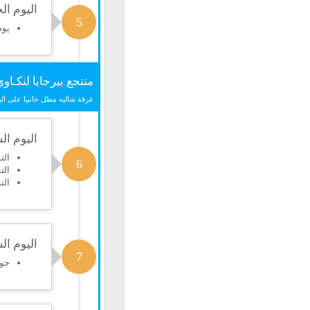
اليوم ا
5
يوم
منتجع بيرجايا لنكـاو
غرفة شاليه مطل جانبيا على الب
اليوم ا
الت
6
الت
الت
اليوم ال
7
جولة