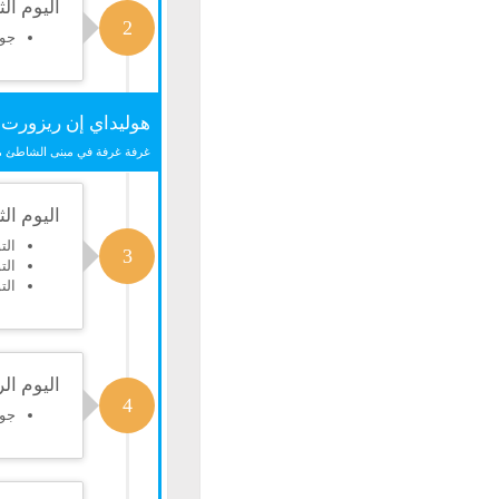
اليوم الث
2
جوله
هوليداي إن ريزورت ب
غرفة غرفة في مبنى الشاطئ م
اليوم ال
الت
3
الت
الت
اليوم الر
4
جولة