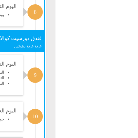
اليوم ال
8
يوم
فندق دورسيت كوالال
غرفة غرفة ديلوكس
اليوم ال
الت
9
الت
الت
اليوم ال
10
جولة