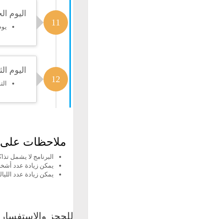
اليوم ا
11
يوم
اليوم ال
12
الت
ملاحظات على ا
البرنامج لا يشمل تذا
ﻳﻤﻜﻦ ﺯﻳﺎﺩﺓ ﻋﺪﺩ ﺃﺷﺨﺎ
ﻳﻤﻜﻦ ﺯﻳﺎﺩﺓ ﻋﺪﺩ اﻟﻠﻴ
للحجز والإستفسار