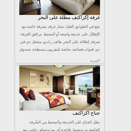
غرفة إكزاكتف مطلة على البحر
يقع في الطوابق العليا، تمتاز غرفه بشرفة خاصة مع
الإطلال على حديقة واسعة أو المحيط. مرافق الغرفة:
شرفة, إطلالة على البحر, هاتف, راديو, مشغل دي في
دي, قنوات فضائية, شاشة تليفزيون مسطحة, صندوق
أمانات, تكييف, مرافق كي الملابس, منطقة للجلوس,
المزيد
دش, حوض استحمام, مجفف شعر, رداء حمام,
مستلزمات حمام مجانية, مرحاض, حمام, نعال
مساحة الغرفة: 30 م² حجم السرير: 2 سرير فردي أو
1 سرير مزدوج كبير
جناح اكزاكتف
يطل الجناح عَلى الحديقة والمحيط من الشّرفة
الخاصة به. ويشمل قاعدة آي بود وحمام رخامي مع