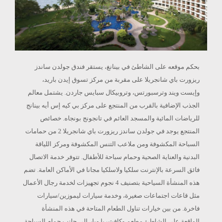
بحكم موقعه على الشاطئ في بينانغ، يستقر فندق جولدن ساندز
ريزورت باي شانجريلا على مقربة من مركز تسوق إيدن باريد،
وإيست ويند وترسبورتس، وتروبيكال سبايس جاردن. يشتمل معالم
الجذب الإضافية بالقرب من المنتجع على مركز بي كيه إس أيه بينانج
للرياضات المائية والمسجد العائم في تانجونج بونجاه. خصائص
المنتجع يوجد في جولدن ساندز ريزورت باي شانجريلا 2 من حمامات
السباحة المكشوفة ومن ملاعب التنس المكشوفة ومركز اللياقة
البدنية والعناية الصحية وحمام سباحة للأطفال. تتوفر خدمة الاتصال
فائق السرعة بالإنترنت سلكيا ولاسلكيا مجانا في الأماكن العامة. تضم
هذه المنشأة السياحية بتصنيف 4 نجوم تجهيزات لخدمة رجال الأعمال
مثل قاعات اجتماعات صغيرة، وخدمة سيارات ليموزين/سيارات
فاخرة. من بين خيارات تناول الطعام المتاحة في هذه المنشأة
الواقعة على الشاطئ مطعم وكافيتيريا وبار إلى جانب حمام السباحة.