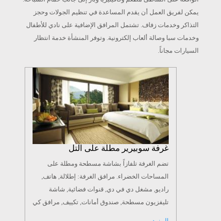
يمكن لفريق العمل أن يقدم المساعدة في تنظيم الجولات وحجز
التذاكر وخدمات زفاف. تشتمل المرافق الإضافية على نادي للأطفال
وخدمات سبا وصالة ألعاب إلكترونية. وتوفر المنشأة خدمة انتظار
السيارات مجاناً.
غرفة سوبيرير مطلة على التل
تضم الغرفة تلفازاً بشاشة مسطحة ومطلة على
المساحات الخضراء. مرافق الغرفة: إطلالة, هاتف,
راديو, مشغل دي في دي, قنوات فضائية, شاشة
تليفزيون مسطحة, صندوق أمانات, تكييف, مرافق كي
الملابس, منطقة للجلوس, دش, حوض استحمام,
المزيد