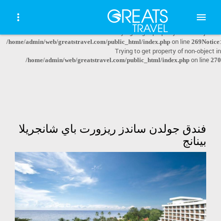
: file_get_contents(http://www.geoplugin.net/json.gp?
Warning
ip=10.5.176.110): failed to open stream: HTTP request failed! HTTP/1.1 403
Forbidden in
on line
/home/admin/web/greatstravel.com/public_html/index.php
: Trying to get property of non-object in
268
Notice
on line
:
/home/admin/web/greatstravel.com/public_html/index.php
269
Notice
Trying to get property of non-object in
on line
/home/admin/web/greatstravel.com/public_html/index.php
270
فندق جولدن ساندز ريزورت باي شانجريلا
بينانج