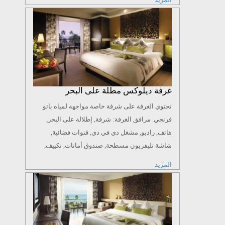
مجفف شعر, رداء حمام, مستلزمات حمام مجانية,
مرحاض, حمام, نعال مساحة الغرفة: 36 م² حجم
السرير: 2 سرير فردي أو 1 سرير مزدوج كبير
غرفة ديلوكس مطلة على البحر
تحتوي الغرفة على شرفة خاصة مواجهة لمياه باتو
فرنجي. مرافق الغرفة: شرفة, إطلالة على البحر,
هاتف, راديو, مشغل دي في دي, قنوات فضائية,
شاشة تليفزيون مسطحة, صندوق أمانات, تكييف,
مرافق كي الملابس, منطقة للجلوس, دش, حوض
المزيد
استحمام, مجفف شعر, رداء حمام, مستلزمات حمام
مجانية, مرحاض, حمام, نعال مساحة الغرفة: 30 م²
حجم السرير: 2 سرير فردي أو 1 سرير مزدوج كبير