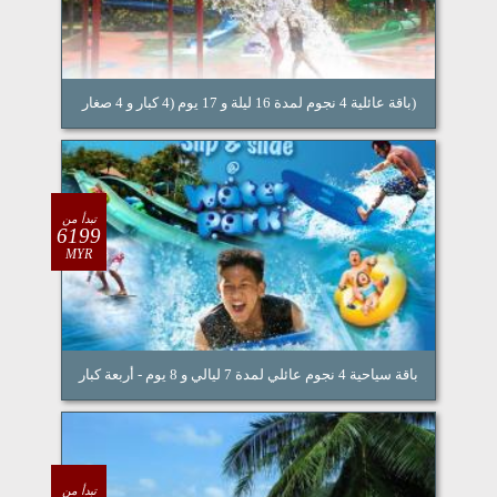
(باقة عائلية 4 نجوم لمدة 16 ليلة و 17 يوم (4 كبار و 4 صغار
تبدأ من
6199
MYR
باقة سياحية 4 نجوم عائلي لمدة 7 ليالي و 8 يوم - أربعة كبار
تبدأ من