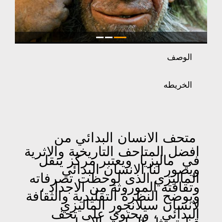
الوصف
الخريطه
متحف الانسان البدائي من
افضل المتاحف التاريخية والاثرية
في ماليزيا
ويعتبر مركز ينقل
ويصور لنا الانسان البدائي
الماليزي الذى لوحظت تصرفاته
وتقافته الموروثة من الاجداد ،
ويوضح النظرة التقليدية والثقافة
لانسان سيلانجور الماليزي
البدائي ، ويحتوي على تحف