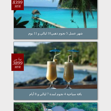
8399
MYR
شهر عسل 5 نجوم ذهبي10 ليالي و 11 يوم
تبدأ من
3899
MYR
باقة سياحية 4 نجوم لمدة 7 ليالي و 8 أيام