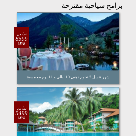
برامج سياحية مقترحة
تبدأ من
8599
MYR
شهر عسل 5 نجوم ذهبي 10 ليالي و 11 يوم مع مسبح
تبدأ من
5499
MYR