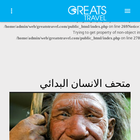
: file_get_contents(http://www.geoplugin.net/json.gp?
Warning
ip=10.5.162.114): failed to open stream: HTTP request failed! HTTP/1.1 403
Forbidden in
on line
/home/admin/web/greatstravel.com/public_html/index.php
: Trying to get property of non-object in
268
Notice
on line
:
/home/admin/web/greatstravel.com/public_html/index.php
269
Notice
Trying to get property of non-object in
on line
/home/admin/web/greatstravel.com/public_html/index.php
270
متحف الانسان البدائي