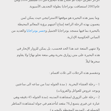
عام2005 استضافت بوتراجايا بطولة التجديف الآسيوية.
وما يميز هذه البحيره هو موقعها الاستراتيجي حيث يمكن لمن
ينعمون بهذه الرحلة الرائعة إمتاع أعينهم برؤية المعالم المحيطة
بالبحيرة بما فيها مسجد بوتراجايا الجميل و
جسر بوتراجايا
والعديد من
المباني الحكومية الإدارية.
ولا تنتهي المتعة عند هذا الحد فحسب، بل يمكن للزوار الإبحار في
هذه البحيرة على متن زوارق بحرية وهي متعة تحلو نهارًا ولا يقاوم
سحرها ليلاً.
وتنقسم هذه الرحلات الى ثلاث اقسام :
1 – رحلة العشاء البحرية. ( مدة الجوله تبدا من ساعه الى ساعتين
ويوجد عروض للعوائل والقروبات)
2 – رحلة على الزورق لمشاهدة المدينه. (مدة الجوله 45 دقيقه وهي
عبارة عن فيري يتسع ل76 مقعد لتأخذهم في جولة لمشاهدة المناظر
الجميله في المدينه المحيطه بالبحيره )