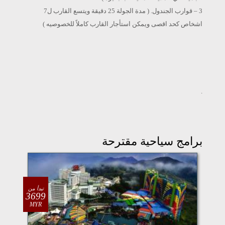
3 – قوارب الجندول. ( مدة الجولة 25 دقيقة ويتسع القارب ل7
اشخاص كحد اقصى ويمكن استأجار القارب كاملاً للخصوصيه )
.
برامج سياحية مقترحة
تبدأ من
3699
MYR