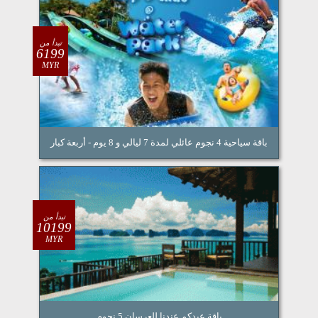
تبدأ من
6199
MYR
باقة سياحية 4 نجوم عائلي لمدة 7 ليالي و 8 يوم - أربعة كبار
تبدأ من
10199
MYR
باقة عيدكم عندنا للعرسان 5 نجوم