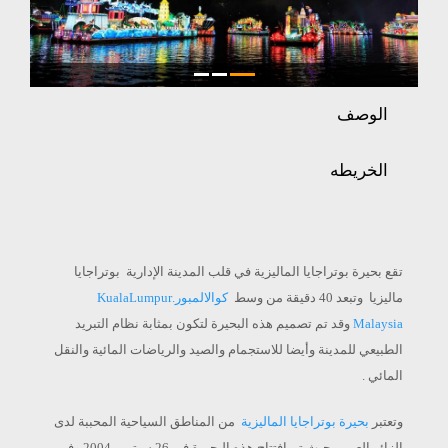
الوصف
الخريطه
تقع بحيرة بوتراجايا الماليزية في قلب المدينة الإدارية بوتراجايا
ماليزيا وتبعد 40 دقيقة من وسط
كوالالمبور.
KualaLumpur
Malaysia
وقد
تم تصميم هذه البحيرة لتكون بمثابة نظام التبريد
الطبيعي للمدينة وأيضا للاستجمام والصيد والرياضات المائية والنقل
المائي .
وتعتبر
بحيرة بوتراجايا الماليزية
من المناطق السياحية المحببة لدى
الزائر العربي حيث تم افتتاح هذه البحيرة في 26 سبتمبر 2004 وفي