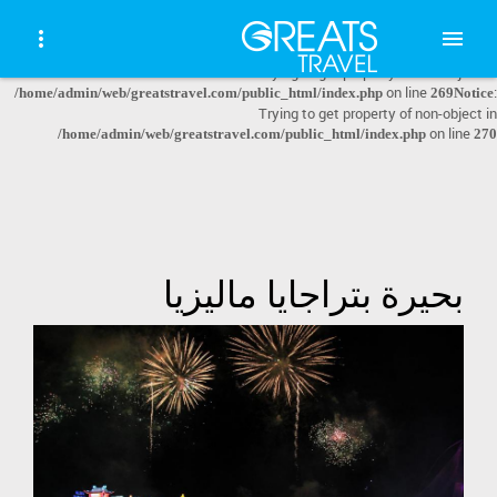
: file_get_contents(http://www.geoplugin.net/json.gp?ip=10.5.63.40):
Warning
failed to open stream: HTTP request failed! HTTP/1.1 403 Forbidden in
on line
:
/home/admin/web/greatstravel.com/public_html/index.php
268
Notice
Trying to get property of non-object in
on line
:
/home/admin/web/greatstravel.com/public_html/index.php
269
Notice
Trying to get property of non-object in
on line
/home/admin/web/greatstravel.com/public_html/index.php
270
بحيرة بتراجايا ماليزيا