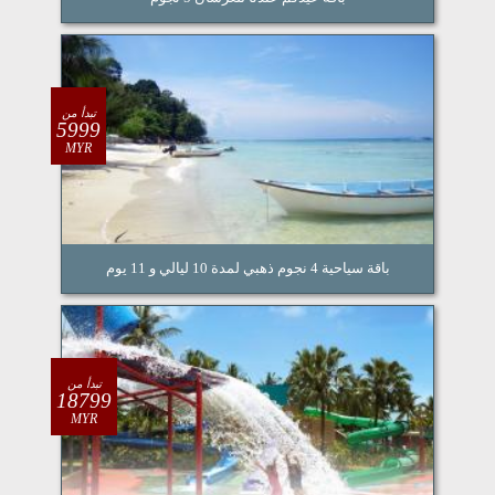
تبدأ من
5999
MYR
باقة سياحية 4 نجوم ذهبي لمدة 10 ليالي و 11 يوم
تبدأ من
18799
MYR